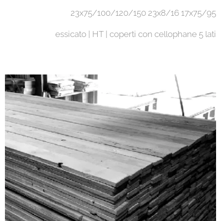
23x75/100/120/150 23x8/16 17x75/95
essicato | HT | coperti con cellophane 5 lati