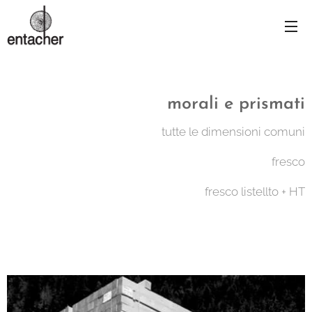
morali e prismati
tutte le dimensioni comuni
fresco
fresco listellto + HT