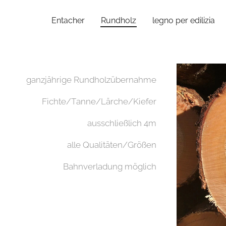
Entacher
Rundholz
legno per edilizia
ganzjährige Rundholzübernahme
Fichte/Tanne/Lärche/Kiefer
ausschließlich 4m
alle Qualitäten/Größen
Bahnverladung möglich